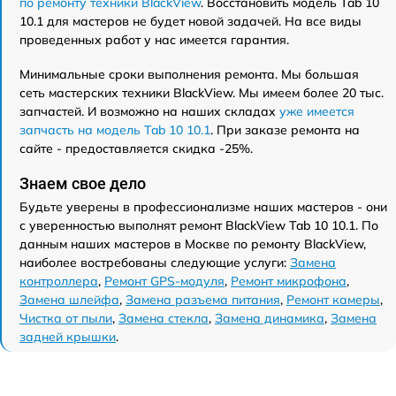
по ремонту техники BlackView
. Восстановить модель Tab 10
10.1 для мастеров не будет новой задачей. На все виды
проведенных работ у нас имеется гарантия.
Минимальные сроки выполнения ремонта. Мы большая
сеть мастерских техники BlackView. Мы имеем более 20 тыс.
запчастей. И возможно на наших складах
уже имеется
запчасть на модель Tab 10 10.1
. При заказе ремонта на
сайте - предоставляется скидка -25%.
Знаем свое дело
Будьте уверены в профессионализме наших мастеров - они
с уверенностью выполнят ремонт BlackView Tab 10 10.1. По
данным наших мастеров в Москве по ремонту BlackView,
наиболее востребованы следующие услуги:
Замена
контроллера
,
Ремонт GPS-модуля
,
Ремонт микрофона
,
Замена шлейфа
,
Замена разъема питания
,
Ремонт камеры
,
Чистка от пыли
,
Замена стекла
,
Замена динамика
,
Замена
задней крышки
.