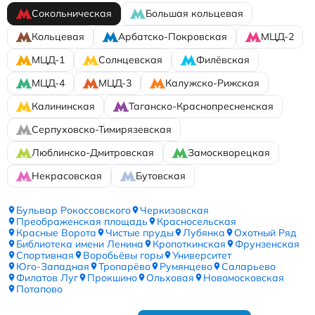
Сокольническая
Большая кольцевая
Кольцевая
Арбатско-Покровская
МЦД-2
МЦД-1
Солнцевская
Филёвская
МЦД-4
МЦД-3
Калужско-Рижская
Калининская
Таганско-Краснопресненская
Серпуховско-Тимирязевская
Люблинско-Дмитровская
Замоскворецкая
Некрасовская
Бутовская
Бульвар Рокоссовского
Черкизовская
Преображенская площадь
Красносельская
Красные Ворота
Чистые пруды
Лубянка
Охотный Ряд
Библиотека имени Ленина
Кропоткинская
Фрунзенская
Спортивная
Воробьёвы горы
Университет
Юго-Западная
Тропарёво
Румянцево
Саларьево
Филатов Луг
Прокшино
Ольховая
Новомосковская
Потапово