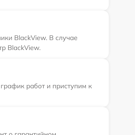
ики BlackView. В случае
р BlackView.
 график работ и приступим к
ент о гарантийном