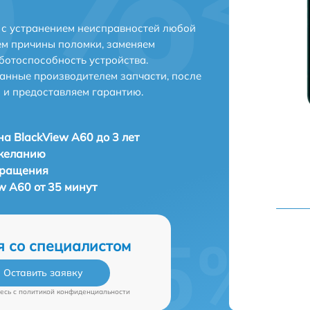
 с устранением неисправностей любой
ем причины поломки, заменяем
ботоспособность устройства.
анные производителем запчасти, после
 и предоставляем гарантию.
а BlackView A60 до 3 лет
 желанию
бращения
w A60 от 35 минут
я со специалистом
Оставить заявку
есь c
политикой конфиденциальности