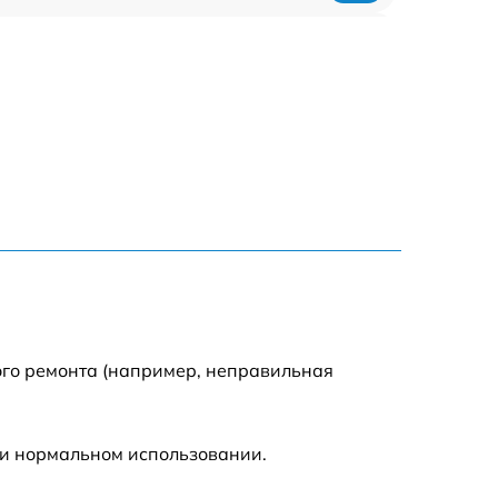
318 р
812 р
709 р
529 р
709 р
293 р
ого ремонта (например, неправильная
448 р
ри нормальном использовании.
224 р