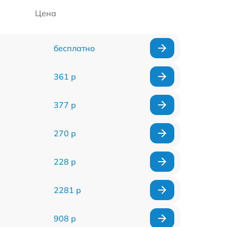
Цена
бесплатно
361 р
377 р
270 р
228 р
2281 р
908 р