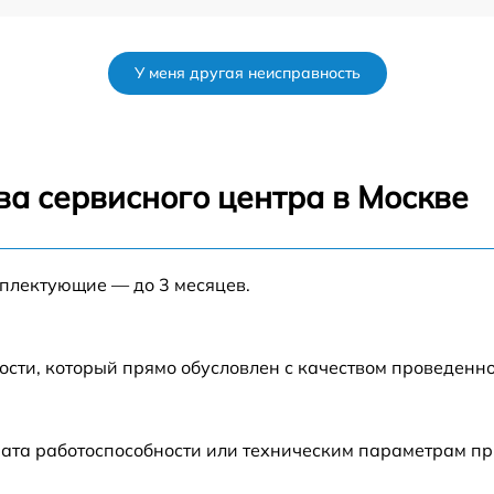
от 30 мин
У меня другая неисправность
w
от 40 мин
от 45 мин
ва сервисного центра в Москве
0
от 35 мин
мплектующие — до 3 месяцев.
от 40 мин
от 30 мин
ости, который прямо обусловлен с качеством проведенн
от 60 мин
рата работоспособности или техническим параметрам п
w
от 30 мин