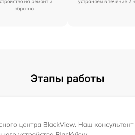
стройство на ремонт и
устраняем в течение 2 
обратно.
Этапы работы
исного центра BlackView. Наш консультан
шего устройства BlackView.