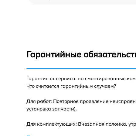
Замена шлейфа аудио телефона BlackView
A60
Замена шлейфа кнопок телефона BlackVie
A60
Замена шлейфа матрицы телефона
BlackView A60
Гарантийные обязательст
Замена микрофона телефона BlackView A6
Гарантия от сервиса: на смонтированные ко
Замена динамика телефона BlackView A60
Что считается гарантийным случаем?
Замена камеры телефона BlackView A60
Для работ: Повторное проявление неисправн
установка запчасти).
Замена корпуса телефона BlackView A60
Для комплектующих: Внезапная поломка, ут
Замена задней крышки телефона BlackVie
A60