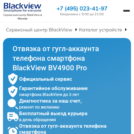
+7 (495) 023-41-97
Ежедневно с 9:00 до 21:00
Сервисный центр BlackView
в
Москве
Сервисный центр BlackView
Каталог устройств
Р
Отвязка от гугл-аккаунта
телефона смартфона
BlackView BV4900 Pro
Официальный сервис
Гарантийное обслуживание
смартфона BlackView до 3 лет
Диагностика за наш счет,
ремонт по желанию
Бесплатный выезд курьера
в день обращения
Отвязка от гугл-аккаунта телефона
смартфона