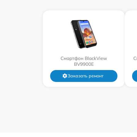
Смартфон BlackView
С
BV9900E
Заказать ремонт