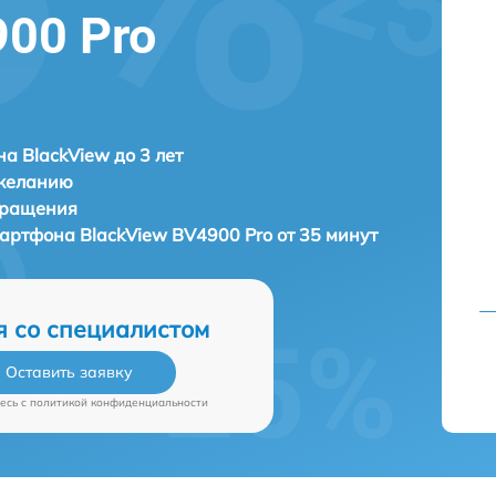
900 Pro
а BlackView до 3 лет
 желанию
бращения
мартфона
BlackView BV4900 Pro от 35 минут
я со специалистом
Оставить заявку
есь c
политикой конфиденциальности