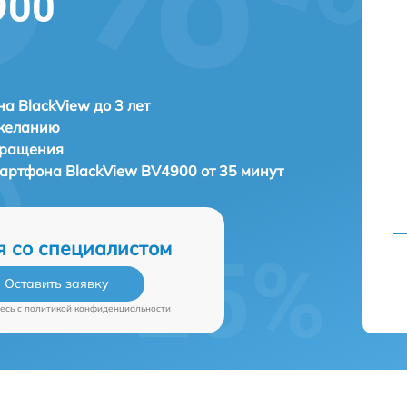
900
а BlackView до 3 лет
 желанию
бращения
мартфона
BlackView BV4900 от 35 минут
я со специалистом
Оставить заявку
есь c
политикой конфиденциальности