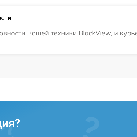
сти
овности Вашей техники BlackView, и курье
ция?