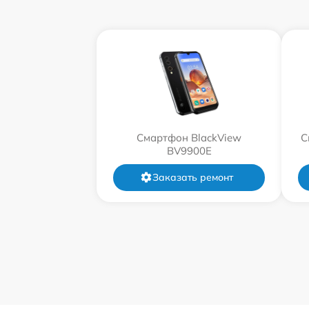
Смартфон BlackView
С
BV9900E
Заказать ремонт