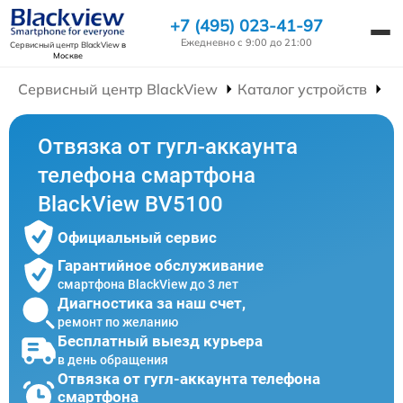
+7 (495) 023-41-97
Ежедневно с 9:00 до 21:00
Сервисный центр BlackView
в
Москве
Сервисный центр BlackView
Каталог устройств
Р
Отвязка от гугл-аккаунта
телефона смартфона
BlackView BV5100
Официальный сервис
Гарантийное обслуживание
смартфона BlackView до 3 лет
Диагностика за наш счет,
ремонт по желанию
Бесплатный выезд курьера
в день обращения
Отвязка от гугл-аккаунта телефона
смартфона