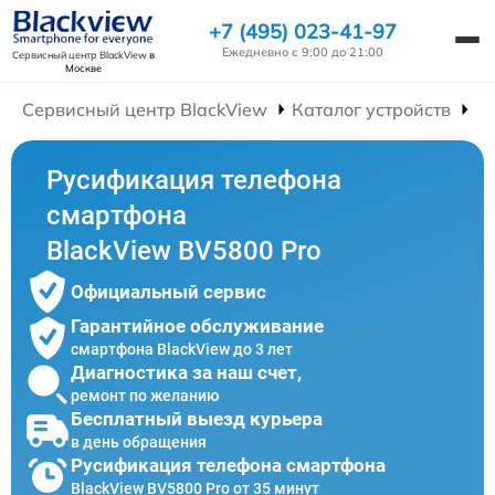
+7 (495) 023-41-97
Ежедневно с 9:00 до 21:00
Сервисный центр BlackView
в
Москве
Сервисный центр BlackView
Каталог устройств
Р
Русификация телефона
смартфона
BlackView BV5800 Pro
Официальный сервис
Гарантийное обслуживание
смартфона BlackView до 3 лет
Диагностика за наш счет,
ремонт по желанию
Бесплатный выезд курьера
в день обращения
Русификация телефона смартфона
BlackView BV5800 Pro от 35 минут