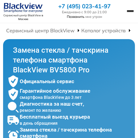
+7 (495) 023-41-97
Ежедневно с 9:00 до 21:00
Сервисный центр BlackView
в
Позвонить
мне утром
Москве
Сервисный центр BlackView
Каталог устройств
Р
Замена стекла / тачскрина
телефона смартфона
BlackView BV5800 Pro
Официальный сервис
Гарантийное обслуживание
смартфона BlackView до 3 лет
Диагностика за наш счет,
ремонт по желанию
Бесплатный выезд курьера
в день обращения
Замена стекла / тачскрина телефона
смартфона