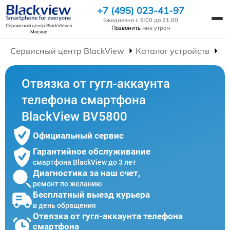
+7 (495) 023-41-97
Ежедневно с 9:00 до 21:00
Сервисный центр BlackView
в
Позвонить
мне утром
Москве
Сервисный центр BlackView
Каталог устройств
Р
Отвязка от гугл-аккаунта
телефона смартфона
BlackView BV5800
Официальный сервис
Гарантийное обслуживание
смартфона BlackView до 3 лет
Диагностика за наш счет,
ремонт по желанию
Бесплатный выезд курьера
в день обращения
Отвязка от гугл-аккаунта телефона
смартфона