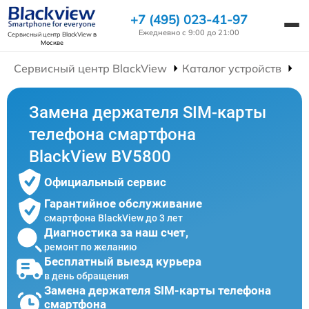
+7 (495) 023-41-97
Ежедневно с 9:00 до 21:00
Сервисный центр BlackView
в
Москве
Сервисный центр BlackView
Каталог устройств
Р
Замена держателя SIM-карты
телефона смартфона
BlackView BV5800
Официальный сервис
Гарантийное обслуживание
смартфона BlackView до 3 лет
Диагностика за наш счет,
ремонт по желанию
Бесплатный выезд курьера
в день обращения
Замена держателя SIM-карты телефона
смартфона