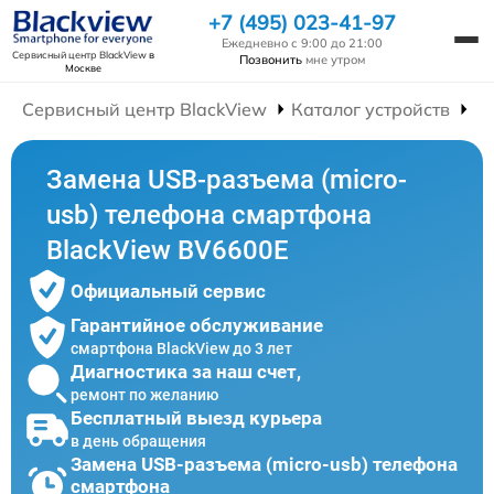
+7 (495) 023-41-97
Ежедневно с 9:00 до 21:00
Сервисный центр BlackView
в
Позвонить
мне утром
Москве
Сервисный центр BlackView
Каталог устройств
Р
Замена USB-разъема (micro-
usb) телефона смартфона
BlackView BV6600E
Официальный сервис
Гарантийное обслуживание
смартфона BlackView до 3 лет
Диагностика за наш счет,
ремонт по желанию
Бесплатный выезд курьера
в день обращения
Замена USB-разъема (micro-usb) телефона
смартфона