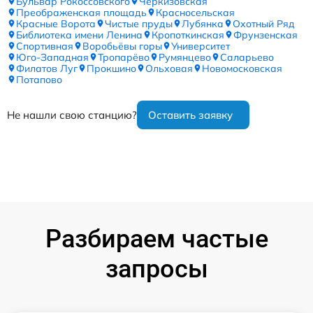
Бульвар Рокоссовского
Черкизовская
Преображенская площадь
Красносельская
Красные Ворота
Чистые пруды
Лубянка
Охотный Ряд
Библиотека имени Ленина
Кропоткинская
Фрунзенская
Спортивная
Воробьёвы горы
Университет
Юго-Западная
Тропарёво
Румянцево
Саларьево
Филатов Луг
Прокшино
Ольховая
Новомосковская
Потапово
Не нашли свою станцию?
Оставить заявку
Разбираем частые
запросы