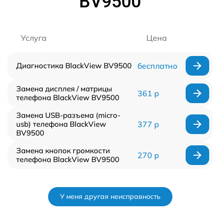
BV9500
Услуга
Цена
Диагностика BlackView BV9500
бесплатно
Замена дисплея / матрицы
361 р
телефона BlackView BV9500
Замена USB-разъема (micro-
usb) телефона BlackView
377 р
BV9500
Замена кнопок громкости
270 р
телефона BlackView BV9500
У меня другая неисправность