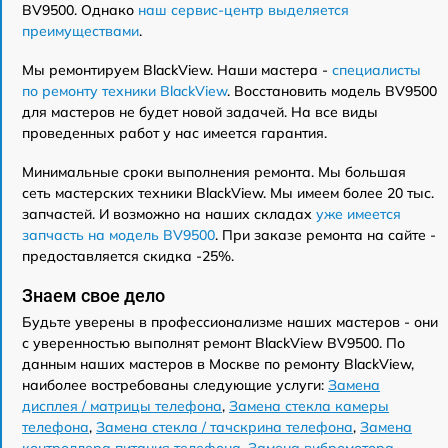
BV9500. Однако
наш сервис-центр выделяется
преимуществами
.
Мы ремонтируем BlackView. Наши мастера -
специалисты
по ремонту техники BlackView
. Восстановить модель BV9500
для мастеров не будет новой задачей. На все виды
проведенных работ у нас имеется гарантия.
Минимальные сроки выполнения ремонта. Мы большая
сеть мастерских техники BlackView. Мы имеем более 20 тыс.
запчастей. И возможно на наших складах
уже имеется
запчасть на модель BV9500
. При заказе ремонта на сайте -
предоставляется скидка -25%.
Знаем свое дело
Будьте уверены в профессионализме наших мастеров - они
с уверенностью выполнят ремонт BlackView BV9500. По
данным наших мастеров в Москве по ремонту BlackView,
наиболее востребованы следующие услуги:
Замена
дисплея / матрицы телефона
,
Замена стекла камеры
телефона
,
Замена стекла / тачскрина телефона
,
Замена
контроллера питания телефона
,
Замена вибромотора