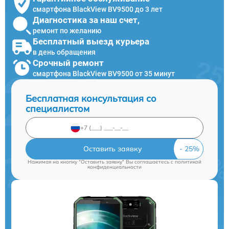
смартфона BlackView BV9500 до 3 лет
Диагностика за наш счет,
ремонт по желанию
Бесплатный выезд курьера
в день обращения
Срочный ремонт
смартфона BlackView BV9500 от 35 минут
Бесплатная консультация со
специалистом
Оставить заявку
Нажимая на кнопку "Оставить заявку" Вы соглашаетесь c
политикой
конфиденциальности