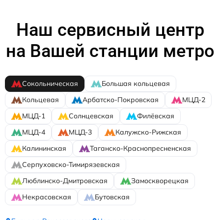
Наш сервисный центр
на Вашей станции метро
Сокольническая
Большая кольцевая
Кольцевая
Арбатско-Покровская
МЦД-2
МЦД-1
Солнцевская
Филёвская
МЦД-4
МЦД-3
Калужско-Рижская
Калининская
Таганско-Краснопресненская
Серпуховско-Тимирязевская
Люблинско-Дмитровская
Замоскворецкая
Некрасовская
Бутовская