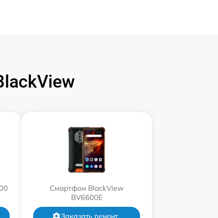
lackView
00
Смартфон BlackView
BV6600E
Заказать ремонт