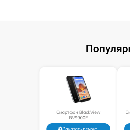
Популяр
Смартфон BlackView
С
BV9900E
Заказать ремонт