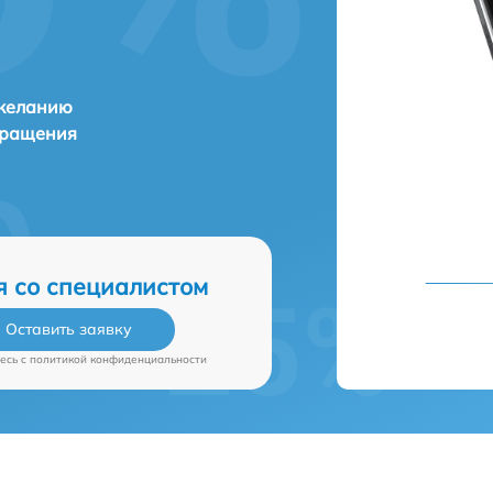
 желанию
бращения
я со специалистом
Оставить заявку
есь c
политикой конфиденциальности