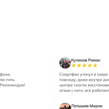
Куликов Роман
тфона,
Смартфон утонул в озере
влю пять
повсюду, даже внутри ди
! Рекомендую!
центре смогли восстанови
отзыв с него, всё работае
Латышев Мирон