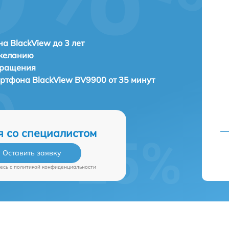
а BlackView до 3 лет
 желанию
бращения
артфона
BlackView BV9900 от 35 минут
я со специалистом
Оставить заявку
есь c
политикой конфиденциальности