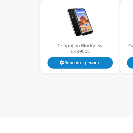
Смартфон BlackView
С
BV9900E
Заказать ремонт