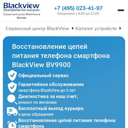
+7 (495) 023-41-97
Ежедневно с 9:00 до 21:00
Сервисный центр BlackView
в
Москве
Сервисный центр BlackView
Каталог устройств
Р
Восстановление цепей
питания телефона смартфона
BlackView BV9900
Официальный сервис
Гарантийное обслуживание
смартфона BlackView до 3 лет
Диагностика за наш счет,
ремонт по желанию
Бесплатный выезд курьера
в день обращения
Восстановление цепей питания телефона
смартфона