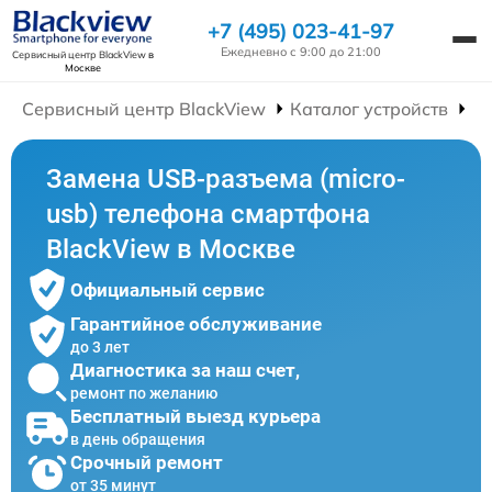
+7 (495) 023-41-97
Ежедневно с 9:00 до 21:00
Сервисный центр BlackView
в
Москве
Сервисный центр BlackView
Каталог устройств
Р
Замена USB-разъема (micro-
usb) телефона смартфона
BlackView в Москве
Официальный сервис
Гарантийное обслуживание
до 3 лет
Диагностика за наш счет,
ремонт по желанию
Бесплатный выезд курьера
в день обращения
Срочный ремонт
от 35 минут